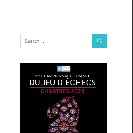
Search
Search
for: